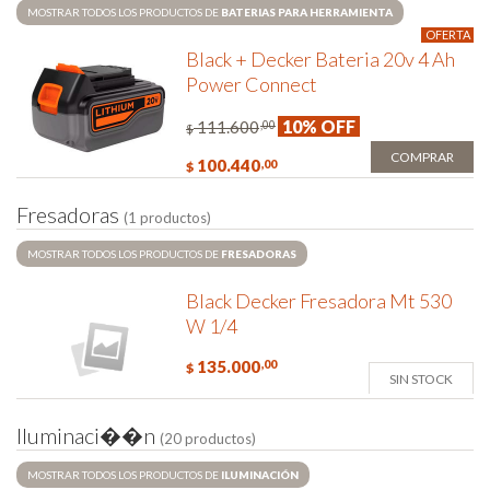
MOSTRAR TODOS LOS PRODUCTOS DE
BATERIAS PARA HERRAMIENTA
OFERTA
Black + Decker Bateria 20v 4 Ah
Power Connect
10% OFF
111.600
,00
$
COMPRAR
100.440
,00
$
F
r
e
s
a
d
o
r
a
s
(1 productos)
MOSTRAR TODOS LOS PRODUCTOS DE
FRESADORAS
Black Decker Fresadora Mt 530
W 1/4
135.000
,00
$
SIN STOCK
I
l
u
m
i
n
a
c
i
�
�
n
(20 productos)
MOSTRAR TODOS LOS PRODUCTOS DE
ILUMINACIÓN