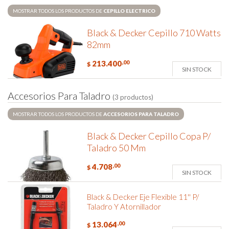
MOSTRAR TODOS LOS PRODUCTOS DE
CEPILLO ELECTRICO
Black & Decker Cepillo 710 Watts
82mm
213.400
,00
$
SIN STOCK
A
c
c
e
s
o
r
i
o
s
P
a
r
a
T
a
l
a
d
r
o
(3 productos)
MOSTRAR TODOS LOS PRODUCTOS DE
ACCESORIOS PARA TALADRO
Black & Decker Cepillo Copa P/
Taladro 50 Mm
4.708
,00
$
SIN STOCK
Black & Decker Eje Flexible 11'' P/
Taladro Y Atornillador
13.064
,00
$