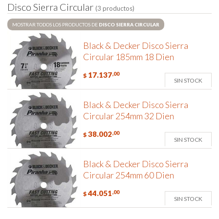
D
i
s
c
o
S
i
e
r
r
a
C
i
r
c
u
l
a
r
(3 productos)
MOSTRAR TODOS LOS PRODUCTOS DE
DISCO SIERRA CIRCULAR
Black & Decker Disco Sierra
Circular 185mm 18 Dien
17.137
,00
$
SIN STOCK
Black & Decker Disco Sierra
Circular 254mm 32 Dien
38.002
,00
$
SIN STOCK
Black & Decker Disco Sierra
Circular 254mm 60 Dien
44.051
,00
$
SIN STOCK