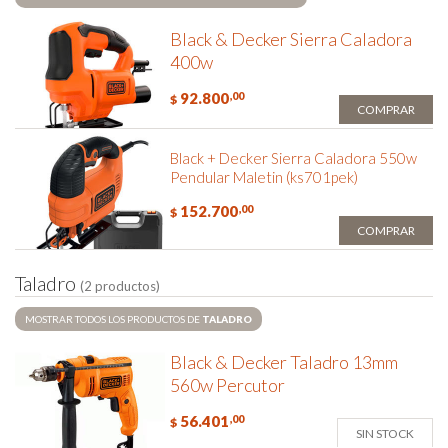
Black & Decker Sierra Caladora
400w
92.800
,00
$
COMPRAR
Black + Decker Sierra Caladora 550w
Pendular Maletin (ks701pek)
152.700
,00
$
COMPRAR
T
a
l
a
d
r
o
(2 productos)
MOSTRAR TODOS LOS PRODUCTOS DE
TALADRO
Black & Decker Taladro 13mm
560w Percutor
56.401
,00
$
SIN STOCK