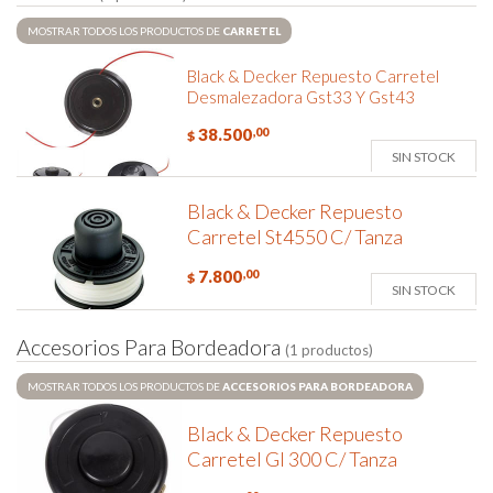
MOSTRAR TODOS LOS PRODUCTOS DE
CARRETEL
Black & Decker Repuesto Carretel
Desmalezadora Gst33 Y Gst43
38.500
,00
$
SIN STOCK
Black & Decker Repuesto
Carretel St4550 C/ Tanza
7.800
,00
$
SIN STOCK
A
c
c
e
s
o
r
i
o
s
P
a
r
a
B
o
r
d
e
a
d
o
r
a
(1 productos)
MOSTRAR TODOS LOS PRODUCTOS DE
ACCESORIOS PARA BORDEADORA
Black & Decker Repuesto
Carretel Gl 300 C/ Tanza