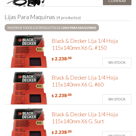
COMPRAR
L
i
j
a
s
P
a
r
a
M
a
q
u
i
n
a
s
(4 productos)
MOSTRAR TODOS LOS PRODUCTOS DE
LIJAS PARA MAQUINAS
Black & Decker Lija 1/4 Hoja
115x140mm X6 G. #150
2.238
,00
$
SIN STOCK
Black & Decker Lija 1/4 Hoja
115x140mm X6 G. #60
2.238
,00
$
SIN STOCK
Black & Decker Lija 1/4 Hoja
115x140mm X6 G. Surt
2.238
,00
$
SIN STOCK