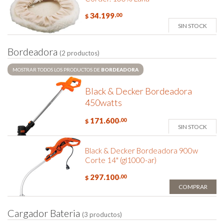
34.199
,00
$
SIN STOCK
B
o
r
d
e
a
d
o
r
a
(2 productos)
MOSTRAR TODOS LOS PRODUCTOS DE
BORDEADORA
Black & Decker Bordeadora
450watts
171.600
,00
$
SIN STOCK
Black & Decker Bordeadora 900w
Corte 14" (gl1000-ar)
297.100
,00
$
COMPRAR
C
a
r
g
a
d
o
r
B
a
t
e
r
i
a
(3 productos)