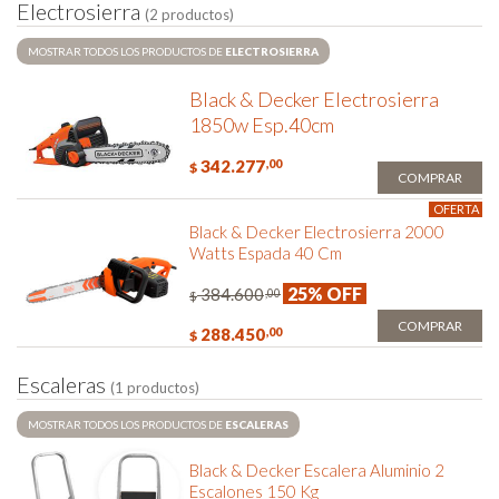
E
l
e
c
t
r
o
s
i
e
r
r
a
(2 productos)
MOSTRAR TODOS LOS PRODUCTOS DE
ELECTROSIERRA
Black & Decker Electrosierra
1850w Esp.40cm
342.277
,00
$
COMPRAR
OFERTA
Black & Decker Electrosierra 2000
Watts Espada 40 Cm
25% OFF
384.600
,00
$
COMPRAR
288.450
,00
$
E
s
c
a
l
e
r
a
s
(1 productos)
MOSTRAR TODOS LOS PRODUCTOS DE
ESCALERAS
Black & Decker Escalera Aluminio 2
Escalones 150 Kg