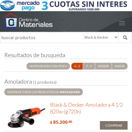
Resultados de busqueda
MOSTRAR SOLO CON STOCK
A - Z
Z - A
MENOR
MAYOR
A
m
o
l
a
d
o
r
a
(1 productos)
MOSTRAR TODOS LOS PRODUCTOS DE
AMOLADORA
Black & Decker Amoladora 4 1/2
820w (g720n)
85.200
,00
$
COMPRAR