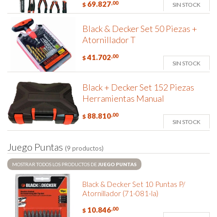
69.827
,00
SIN STOCK
$
Black & Decker Set 50 Piezas +
Atornillador T
41.702
,00
$
SIN STOCK
Black + Decker Set 152 Piezas
Herramientas Manual
88.810
,00
$
SIN STOCK
J
u
e
g
o
P
u
n
t
a
s
(9 productos)
MOSTRAR TODOS LOS PRODUCTOS DE
JUEGO PUNTAS
Black & Decker Set 10 Puntas P/
Atornillador (71-081-la)
10.846
,00
$