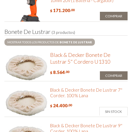
10mm 20v (1 Bateria - Cargador)
171.200
,00
$
COMPRAR
B
o
n
e
t
e
D
e
L
u
s
t
r
a
r
(3 productos)
MOSTRAR TODOS LOS PRODUCTOS DE
BONETE DE LUSTRAR
Black & Decker Bonete De
Lustrar 5" Cordero U1310
8.564
,00
$
COMPRAR
Black & Decker Bonete De Lustrar 7''
Corder. 100% Lana
24.400
,00
$
SIN STOCK
Black & Decker Bonete De Lustrar 9''
Corder. 100% Lana