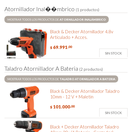
A
t
o
r
n
i
l
l
a
d
o
r
I
n
a
l
�
�
m
b
r
i
c
o
(1 productos)
MOSTRAR TODOS LOS PRODUCTOS DE
ATORNILLADOR INALÁMBRICO
Black & Decker Atornillador 4.8v
Articulado + Acces.
69.991
,00
$
SIN STOCK
T
a
l
a
d
r
o
A
t
o
r
n
i
l
l
a
d
o
r
A
B
a
t
e
r
i
a
(2 productos)
MOSTRAR TODOS LOS PRODUCTOS DE
TALADRO ATORNILLADOR A BATERIA
Black & Decker Atornillador Taladro
10mm - 12 V + Maletin
101.000
,00
$
SIN STOCK
Black + Decker Atornillador Taladro