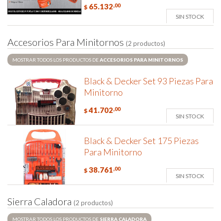
65.132
,00
$
SIN STOCK
A
c
c
e
s
o
r
i
o
s
P
a
r
a
M
i
n
i
t
o
r
n
o
s
(2 productos)
MOSTRAR TODOS LOS PRODUCTOS DE
ACCESORIOS PARA MINITORNOS
Black & Decker Set 93 Piezas Para
Minitorno
41.702
,00
$
SIN STOCK
Black & Decker Set 175 Piezas
Para Minitorno
38.761
,00
$
SIN STOCK
S
i
e
r
r
a
C
a
l
a
d
o
r
a
(2 productos)
MOSTRAR TODOS LOS PRODUCTOS DE
SIERRA CALADORA