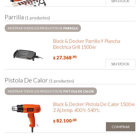
SIN STOCK
P
a
r
r
i
l
l
a
(1 productos)
MOSTRAR TODOS LOS PRODUCTOS DE
PARRILLA
Black & Decker Parrilla Y Plancha
Electrica Grill 1500w
27.368
,90
$
SIN STOCK
P
i
s
t
o
l
a
D
e
C
a
l
o
r
(1 productos)
MOSTRAR TODOS LOS PRODUCTOS DE
PISTOLA DE CALOR
Black & Decker Pistola De Calor 1500w
2 Aj.temp. 400ºc-540ºc.
82.100
,00
$
COMPRAR