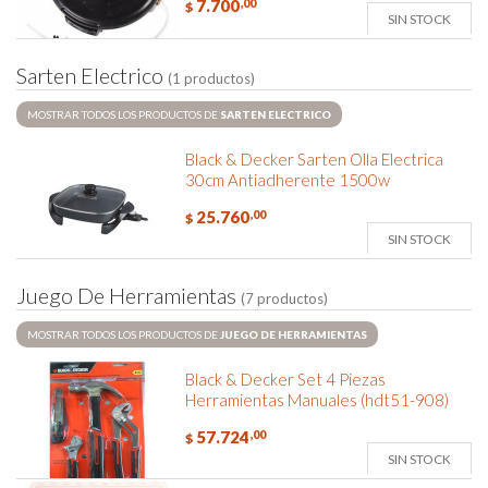
7.700
,00
$
SIN STOCK
S
a
r
t
e
n
E
l
e
c
t
r
i
c
o
(1 productos)
MOSTRAR TODOS LOS PRODUCTOS DE
SARTEN ELECTRICO
Black & Decker Sarten Olla Electrica
30cm Antiadherente 1500w
25.760
,00
$
SIN STOCK
J
u
e
g
o
D
e
H
e
r
r
a
m
i
e
n
t
a
s
(7 productos)
MOSTRAR TODOS LOS PRODUCTOS DE
JUEGO DE HERRAMIENTAS
Black & Decker Set 4 Piezas
Herramientas Manuales (hdt51-908)
57.724
,00
$
SIN STOCK