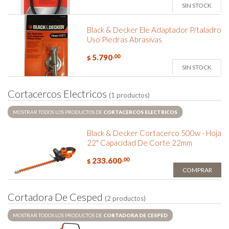
SIN STOCK
Black & Decker Ele Adaptador P/taladro
Uso Piedras Abrasivas
5.790
,00
$
SIN STOCK
C
o
r
t
a
c
e
r
c
o
s
E
l
e
c
t
r
i
c
o
s
(1 productos)
MOSTRAR TODOS LOS PRODUCTOS DE
CORTACERCOS ELECTRICOS
Black & Decker Cortacerco 500w - Hoja
22" Capacidad De Corte 22mm
233.600
,00
$
COMPRAR
C
o
r
t
a
d
o
r
a
D
e
C
e
s
p
e
d
(2 productos)
MOSTRAR TODOS LOS PRODUCTOS DE
CORTADORA DE CESPED