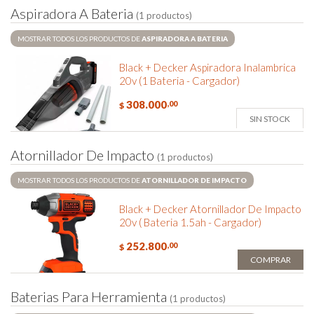
A
s
p
i
r
a
d
o
r
a
A
B
a
t
e
r
i
a
(1 productos)
MOSTRAR TODOS LOS PRODUCTOS DE
ASPIRADORA A BATERIA
Black + Decker Aspiradora Inalambrica
20v (1 Bateria - Cargador)
308.000
,00
$
SIN STOCK
A
t
o
r
n
i
l
l
a
d
o
r
D
e
I
m
p
a
c
t
o
(1 productos)
MOSTRAR TODOS LOS PRODUCTOS DE
ATORNILLADOR DE IMPACTO
Black + Decker Atornillador De Impacto
20v ( Bateria 1.5ah - Cargador)
252.800
,00
$
COMPRAR
B
a
t
e
r
i
a
s
P
a
r
a
H
e
r
r
a
m
i
e
n
t
a
(1 productos)