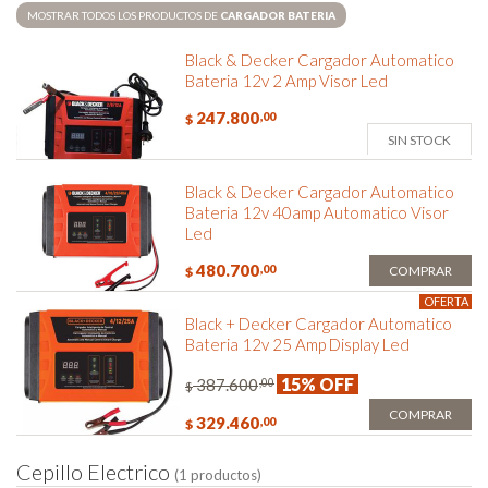
MOSTRAR TODOS LOS PRODUCTOS DE
CARGADOR BATERIA
Black & Decker Cargador Automatico
Bateria 12v 2 Amp Visor Led
247.800
,00
$
SIN STOCK
Black & Decker Cargador Automatico
Bateria 12v 40amp Automatico Visor
Led
480.700
,00
COMPRAR
$
OFERTA
Black + Decker Cargador Automatico
Bateria 12v 25 Amp Display Led
15% OFF
387.600
,00
$
COMPRAR
329.460
,00
$
C
e
p
i
l
l
o
E
l
e
c
t
r
i
c
o
(1 productos)