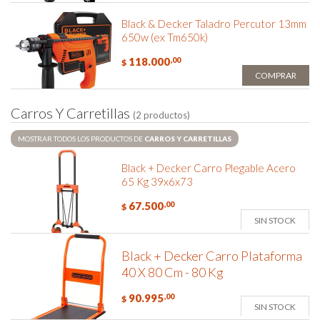
Black & Decker Taladro Percutor 13mm
650w (ex Tm650k)
118.000
,00
$
COMPRAR
C
a
r
r
o
s
Y
C
a
r
r
e
t
i
l
l
a
s
(2 productos)
MOSTRAR TODOS LOS PRODUCTOS DE
CARROS Y CARRETILLAS
Black + Decker Carro Plegable Acero
65 Kg 39x6x73
67.500
,00
$
SIN STOCK
Black + Decker Carro Plataforma
40 X 80 Cm - 80 Kg
90.995
,00
$
SIN STOCK