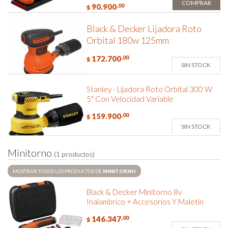
COMPRAR
90.900
,00
$
Black & Decker Lijadora Roto
Orbital 180w 125mm
172.700
,00
$
SIN STOCK
Stanley - Lijadora Roto Orbital 300 W
5" Con Velocidad Variable
159.900
,00
$
SIN STOCK
M
i
n
i
t
o
r
n
o
(1 productos)
MOSTRAR TODOS LOS PRODUCTOS DE
MINITORNO
Black & Decker Minitorno 8v
Inalambrico + Accesorios Y Maletin
146.347
,00
$