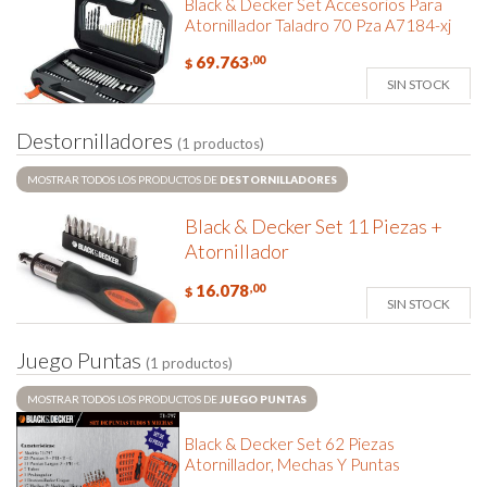
Black & Decker Set Accesorios Para
Atornillador Taladro 70 Pza A7184-xj
69.763
,00
$
SIN STOCK
D
e
s
t
o
r
n
i
l
l
a
d
o
r
e
s
(1 productos)
MOSTRAR TODOS LOS PRODUCTOS DE
DESTORNILLADORES
Black & Decker Set 11 Piezas +
Atornillador
16.078
,00
$
SIN STOCK
J
u
e
g
o
P
u
n
t
a
s
(1 productos)
MOSTRAR TODOS LOS PRODUCTOS DE
JUEGO PUNTAS
Black & Decker Set 62 Piezas
Atornillador, Mechas Y Puntas