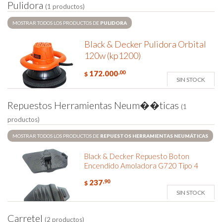
P
u
l
i
d
o
r
a
(1 productos)
MOSTRAR TODOS LOS PRODUCTOS DE
PULIDORA
Black & Decker Pulidora Orbital
120w (kp1200)
172.000
,00
$
SIN STOCK
R
e
p
u
e
s
t
o
s
H
e
r
r
a
m
i
e
n
t
a
s
N
e
u
m
�
�
t
i
c
a
s
(1
productos)
MOSTRAR TODOS LOS PRODUCTOS DE
REPUESTOS HERRAMIENTAS NEUMÁTICAS
Black & Decker Repuesto Boton
Encendido Amoladora G720 Tipo 4
237
,90
$
SIN STOCK
C
a
r
r
e
t
e
l
(2 productos)