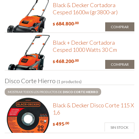
Black & Decker Cortadora
Cesped 1600w (gr3800-ar)
684.800
,00
$
COMPRAR
Black + Decker Cortadora
Cesped 1000 Watts 30 Cm
468.200
,00
$
COMPRAR
D
i
s
c
o
C
o
r
t
e
H
i
e
r
r
o
(1 productos)
MOSTRAR TODOS LOS PRODUCTOS DE
DISCO CORTE HIERRO
Black & Decker Disco Corte 115 X
1,6
495
,00
$
SIN STOCK