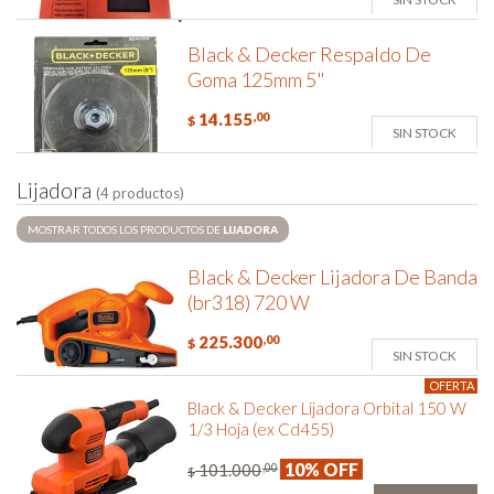
Black & Decker Respaldo De
Goma 125mm 5"
14.155
,00
$
SIN STOCK
L
i
j
a
d
o
r
a
(4 productos)
MOSTRAR TODOS LOS PRODUCTOS DE
LIJADORA
Black & Decker Lijadora De Banda
(br318) 720 W
225.300
,00
$
SIN STOCK
OFERTA
Black & Decker Lijadora Orbital 150 W
1/3 Hoja (ex Cd455)
10% OFF
101.000
,00
$