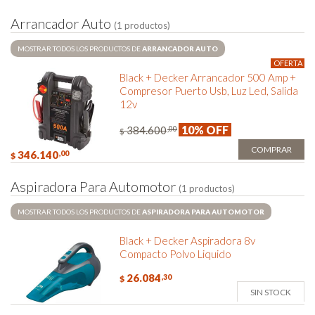
A
r
r
a
n
c
a
d
o
r
A
u
t
o
(1 productos)
MOSTRAR TODOS LOS PRODUCTOS DE
ARRANCADOR AUTO
OFERTA
Black + Decker Arrancador 500 Amp +
Compresor Puerto Usb, Luz Led, Salida
12v
10% OFF
384.600
,00
$
COMPRAR
346.140
,00
$
A
s
p
i
r
a
d
o
r
a
P
a
r
a
A
u
t
o
m
o
t
o
r
(1 productos)
MOSTRAR TODOS LOS PRODUCTOS DE
ASPIRADORA PARA AUTOMOTOR
Black + Decker Aspiradora 8v
Compacto Polvo Liquido
26.084
,30
$
SIN STOCK