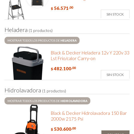
56.571
,00
$
SIN STOCK
H
e
l
a
d
e
r
a
(1 productos)
MOSTRAR TODOS LOS PRODUCTOS DE
HELADERA
Black & Decker Heladera 12v Y 220v 33
Lst Frio/calor Carry-on
482.100
,00
$
SIN STOCK
H
i
d
r
o
l
a
v
a
d
o
r
a
(1 productos)
MOSTRAR TODOS LOS PRODUCTOS DE
HIDROLAVADORA
Black & Decker Hidrolavadora 150 Bar
2000w 2175 Psi
530.600
,00
$