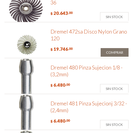
36
20.643
,00
$
SIN STOCK
Dremel 472sa Disco Nylon Grano
120
19.746
,00
$
COMPRAR
Dremel 480 Pinza Sujecion 1/8 -
(3,2mm)
6.480
,00
$
SIN STOCK
Dremel 481 Pinza Sujecionj 3/32 -
(2,4mm)
6.480
,00
$
SIN STOCK