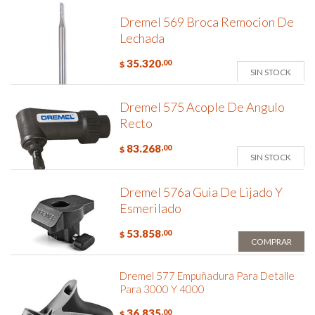
Dremel 569 Broca Remocion De
Lechada
35.320
,00
$
SIN STOCK
Dremel 575 Acople De Angulo
Recto
83.268
,00
$
SIN STOCK
Dremel 576a Guia De Lijado Y
Esmerilado
53.858
,00
$
COMPRAR
Dremel 577 Empuñadura Para Detalle
Para 3000 Y 4000
36.835
,00
$