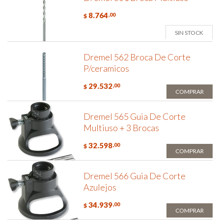
8.764
,00
$
SIN STOCK
Dremel 562 Broca De Corte
P/ceramicos
29.532
,00
$
COMPRAR
Dremel 565 Guia De Corte
Multiuso + 3 Brocas
32.598
,00
$
COMPRAR
Dremel 566 Guia De Corte
Azulejos
34.939
,00
$
COMPRAR