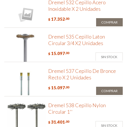
Dremel 532 Cepillo Acero
Inoxidable X 2 Unidades
17.352
,00
$
COMPRAR
Dremel 535 Cepillo Laton
Circular 3/4 X2 Unidades
15.097
,00
$
SIN STOCK
Dremel 537 Cepillo De Bronce
Recto X 2 Unidades
15.097
,00
$
COMPRAR
Dremel 538 Cepillo Nylon
Circular 1''
31.401
,00
$
SIN STOCK