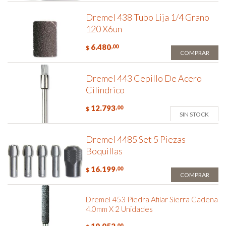
Dremel 438 Tubo Lija 1/4 Grano
120 X6un
6.480
,00
$
COMPRAR
Dremel 443 Cepillo De Acero
Cilindrico
12.793
,00
$
SIN STOCK
Dremel 4485 Set 5 Piezas
Boquillas
16.199
,00
$
COMPRAR
Dremel 453 Piedra Afilar Sierra Cadena
4.0mm X 2 Unidades
,00