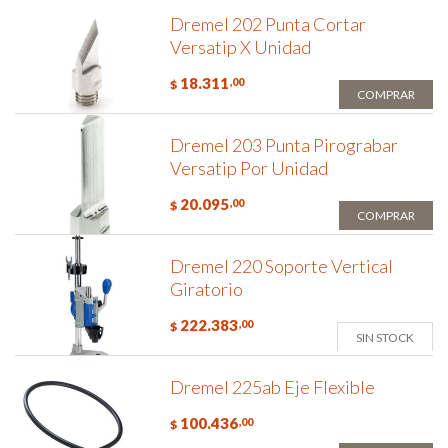
Dremel 202 Punta Cortar
Versatip X Unidad
18.311
,00
$
COMPRAR
Dremel 203 Punta Pirograbar
Versatip Por Unidad
20.095
,00
$
COMPRAR
Dremel 220 Soporte Vertical
Giratorio
222.383
,00
$
SIN STOCK
Dremel 225ab Eje Flexible
100.436
,00
$