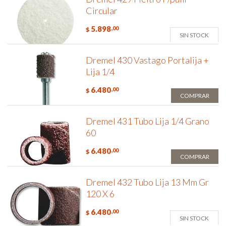
Circular
5.898
,00
$
SIN STOCK
Dremel 430 Vastago Portalija +
Lija 1/4
6.480
,00
$
COMPRAR
Dremel 431 Tubo Lija 1/4 Grano
60
6.480
,00
$
COMPRAR
Dremel 432 Tubo Lija 13 Mm Gr
120 X 6
6.480
,00
$
SIN STOCK