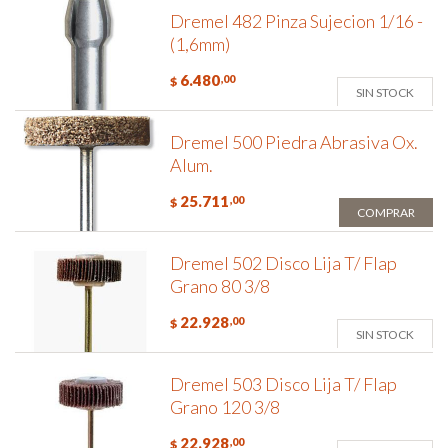
Dremel 482 Pinza Sujecion 1/16 -
(1,6mm)
6.480
,00
$
SIN STOCK
Dremel 500 Piedra Abrasiva Ox.
Alum.
25.711
,00
$
COMPRAR
Dremel 502 Disco Lija T/ Flap
Grano 80 3/8
22.928
,00
$
SIN STOCK
Dremel 503 Disco Lija T/ Flap
Grano 120 3/8
22.928
,00
$