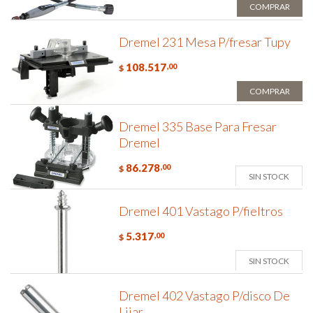
COMPRAR
Dremel 231 Mesa P/fresar Tupy
108.517
,00
$
COMPRAR
Dremel 335 Base Para Fresar
Dremel
86.278
,00
$
SIN STOCK
Dremel 401 Vastago P/fieltros
5.317
,00
$
SIN STOCK
Dremel 402 Vastago P/disco De
Lijar