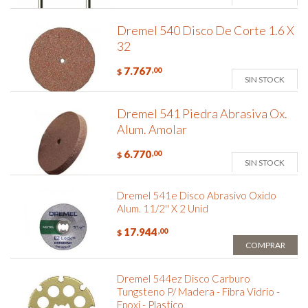
Dremel 540 Disco De Corte 1.6 X
32
7.767
,00
$
SIN STOCK
Dremel 541 Piedra Abrasiva Ox.
Alum. Amolar
6.770
,00
$
SIN STOCK
Dremel 541e Disco Abrasivo Oxido
Alum. 11/2'' X 2 Unid
17.944
,00
$
COMPRAR
Dremel 544ez Disco Carburo
Tungsteno P/ Madera - Fibra Vidrio -
Epoxi - Plastico