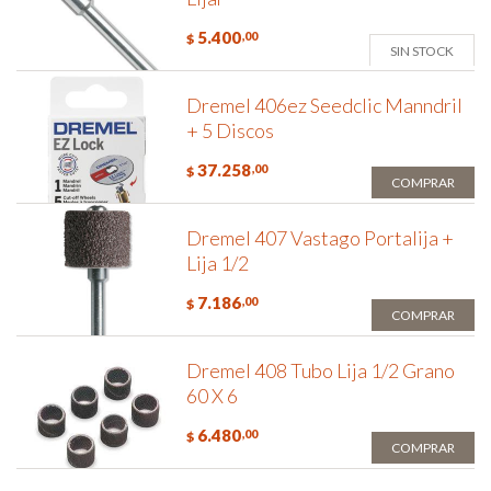
5.400
,00
$
SIN STOCK
Dremel 406ez Seedclic Manndril
+ 5 Discos
37.258
,00
$
COMPRAR
Dremel 407 Vastago Portalija +
Lija 1/2
7.186
,00
$
COMPRAR
Dremel 408 Tubo Lija 1/2 Grano
60 X 6
6.480
,00
$
COMPRAR