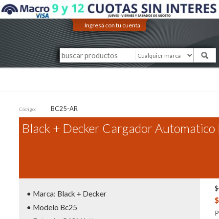
Ingresá con tu cuenta
BC25-AR
Código:
Black + Decker Cargador Automatico 
$
• Marca: Black + Decker
$
• Modelo Bc25
P