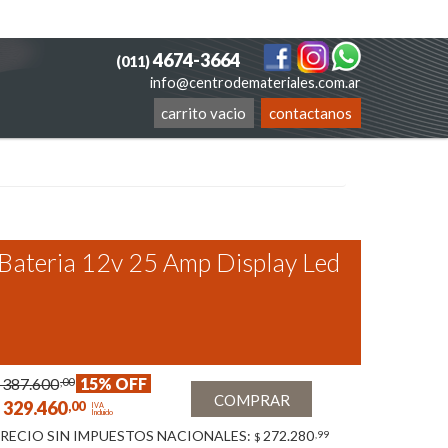
4674-3664
(011)
info@centrodemateriales.com.ar
carrito vacio
contactanos
Bateria 12v 25 Amp Display Led
387.600
15% OFF
,00
COMPRAR
329.460
,00
IVA
Incluido
RECIO SIN IMPUESTOS NACIONALES:
272.280
,99
$