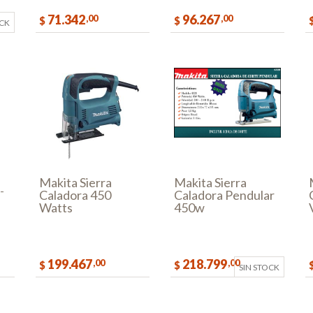
71.342
96.267
,00
,00
$
$
OCK
COMPRAR
COMPRAR
Makita Sierra
Makita Sierra
-
Caladora 450
Caladora Pendular
Watts
450w
199.467
218.799
,00
,00
$
$
SIN STOCK
AR
COMPRAR