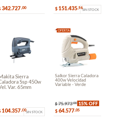
342.727
151.435
,00
,96
$
$
SIN STOCK
COMPRAR
OFERTA
Salkor Sierra Caladora
Makita Sierra
400w Velocidad
Caladora Ssp 450w
Variable - Verde
Vel. Var. 65mm
75.973
15% OFF
,00
$
104.357
64.577
,00
,05
$
$
SIN STOCK
COMPRAR