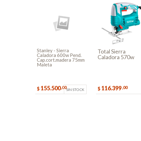
Stanley - Sierra
Total Sierra
Caladora 600w Pend.
Caladora 570w
Cap.cort.madera 75mm
Maleta
155.500
116.399
,00
,00
$
$
SIN STOCK
COMPR