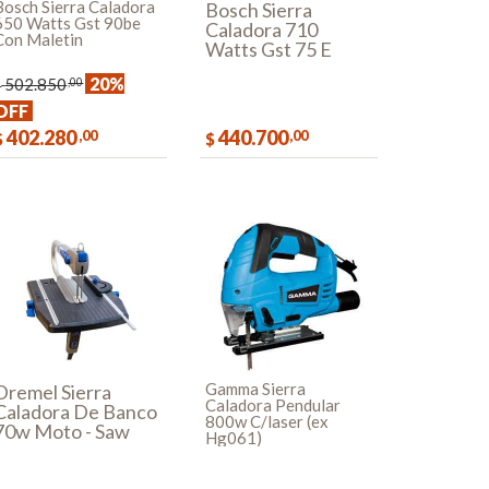
Bosch Sierra Caladora
Bosch Sierra
650 Watts Gst 90be
Caladora 710
Con Maletin
Watts Gst 75 E
20%
502.850
,00
$
OFF
402.280
440.700
,00
,00
$
$
COMPRAR
COMPRAR
Gamma Sierra
Dremel Sierra
Caladora Pendular
Caladora De Banco
800w C/laser (ex
70w Moto - Saw
Hg061)