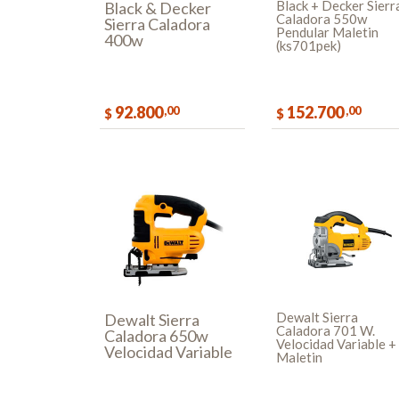
Black + Decker Sierr
Black & Decker
Caladora 550w
Sierra Caladora
Pendular Maletin
400w
(ks701pek)
92.800
152.700
,00
,00
$
$
COMPRAR
COMPR
Dewalt Sierra
Dewalt Sierra
Caladora 701 W.
Caladora 650w
Velocidad Variable +
Velocidad Variable
Maletin