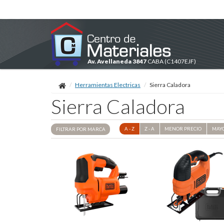
Av. Avellaneda 3847
CABA
(C1407EJF)
Herramientas Electricas
Sierra Caladora
Sierra Caladora
A - Z
Z - A
MENOR
PRECIO
MAY
FILTRAR POR
MARCA