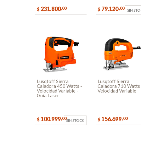
231.800
79.120
,00
,00
$
$
SIN ST
COMPRAR
Lusqtoff Sierra
Lusqtoff Sierra
Caladora 450 Watts -
Caladora 710 Watts 
Velocidad Variable -
Velocidad Variable
Guia Laser
100.999
156.699
,00
,00
$
$
SIN STOCK
COMPR