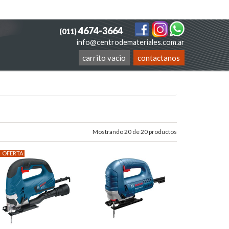
4674-3664
(011)
info@centrodemateriales.com.ar
carrito vacio
contactanos
Mostrando 20 de 20 productos
OFERTA