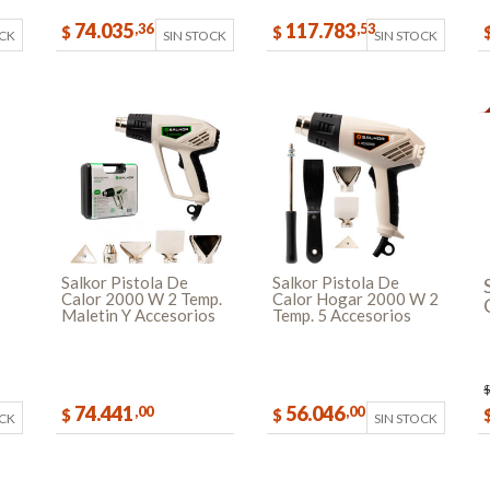
74.035
117.783
,36
,53
$
$
OCK
SIN STOCK
SIN STOCK
Salkor Pistola De
Salkor Pistola De
Calor 2000 W 2 Temp.
Calor Hogar 2000 W 2
Maletin Y Accesorios
Temp. 5 Accesorios
74.441
56.046
,00
,00
$
$
OCK
SIN STOCK
COMPRAR