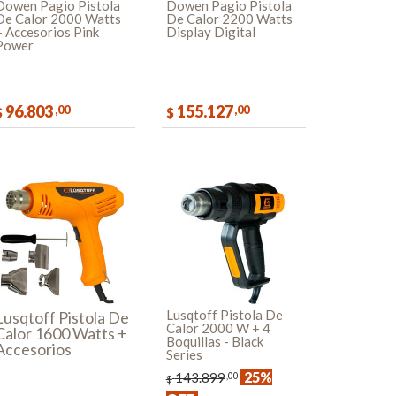
Dowen Pagio Pistola
Dowen Pagio Pistola
De Calor 2000 Watts
De Calor 2200 Watts
+ Accesorios Pink
Display Digital
Power
96.803
155.127
,00
,00
$
$
COMPRAR
COMPRAR
Lusqtoff Pistola De
Lusqtoff Pistola De
Calor 2000 W + 4
Calor 1600 Watts +
Boquillas - Black
Accesorios
Series
25%
143.899
,00
$