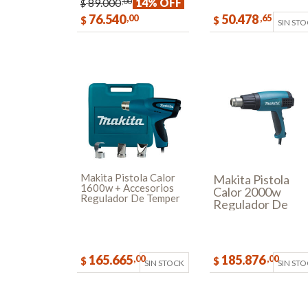
89.000
14% OFF
,00
$
76.540
50.478
,00
,65
$
$
SIN ST
COMPRAR
Makita Pistola Calor
Makita Pistola
1600w + Accesorios
Calor 2000w
Regulador De Temper
Regulador De
Temper
165.665
185.876
,00
,00
$
$
SIN STOCK
SIN ST