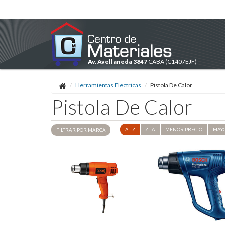
Av. Avellaneda 3847
CABA
(C1407EJF)
Herramientas Electricas
Pistola De Calor
Pistola De Calor
A - Z
Z - A
MENOR
PRECIO
MAY
FILTRAR POR
MARCA