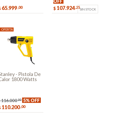
OFF
65.999
107.924
,00
,25
$
$
SIN STOCK
COMPRAR
OFERTA
Stanley - Pistola De
Calor 1800 Watts
5% OFF
116.000
,00
$
110.200
,00
$
COMPRAR