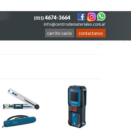
4674-3664
(011)
info@centrodemateriales.com.ar
carrito vacio
contactanos