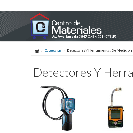
Av. Avellaneda 3847
CABA
(C1407EJF)
Categorías
Detectores Y Herramientas De Medición
Detectores Y Herr