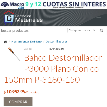
Herramientas De Mano
Destornilladores
BAH35180
Código:
Bahco Destornillador
P3000 Plano Conico
150mm P-3180-150
10.953
,00
$
IVA Incluido
COMPRAR