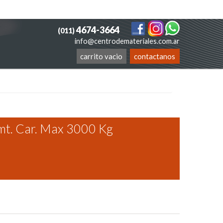
4674-3664
(011)
info@centrodemateriales.com.ar
carrito vacio
contactanos
mt. Car. Max 3000 Kg