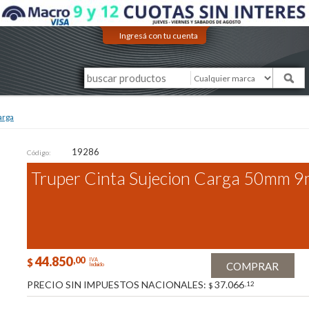
Ingresá con tu cuenta
arga
19286
Código:
Truper Cinta Sujecion Carga 50mm 9
44.850
,00
$
IVA
COMPRAR
Incluido
PRECIO SIN IMPUESTOS NACIONALES:
37.066
,12
$