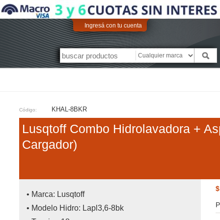
Ingresá con tu cuenta
KHAL-8BKR
Código:
Lusqtoff Combo Hidrolavadora + Asp
Cargador)
$
• Marca: Lusqtoff
P
• Modelo Hidro: Lapl3,6-8bk