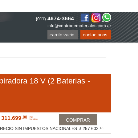
4674-3664
(011)
info@centrodemateriales.com.ar
carrito vacio
contactanos
iradora 18 V (2 Baterias -
311.699
,00
IVA
COMPRAR
Incluido
RECIO SIN IMPUESTOS NACIONALES:
257.602
,48
$