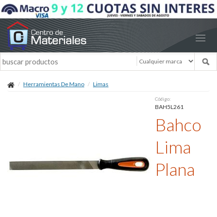
Herramientas De Mano
Limas
Código:
BAH5L261
Bahco
Lima
Plana