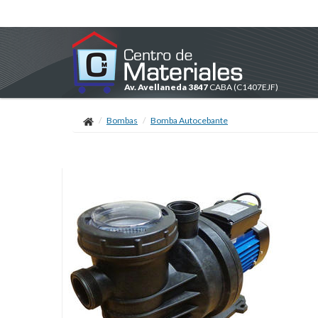
Av. Avellaneda 3847
CABA
(C1407EJF)
Bombas
Bomba Autocebante