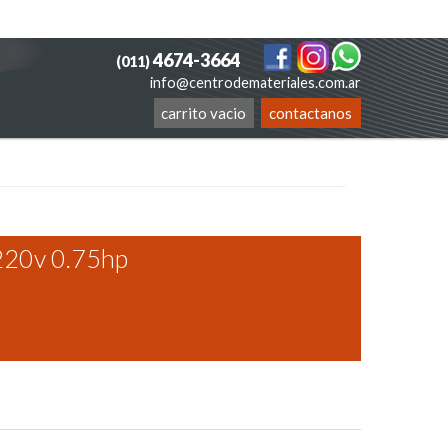
4674-3664
(011)
info@centrodemateriales.com.ar
carrito vacio
contactanos
220v 0.75hp