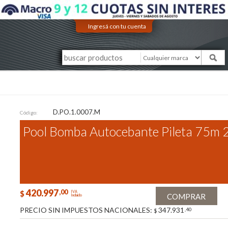
Ingresá con tu cuenta
D.PO.1.0007.M
Código:
Pool Bomba Autocebante Pileta 75m 
420.997
,00
$
IVA
COMPRAR
Incluido
PRECIO SIN IMPUESTOS NACIONALES:
347.931
,40
$