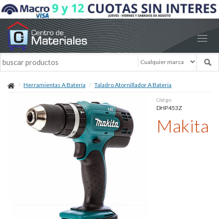
Herramientas A Bateria
Taladro Atornillador A Bateria
Código:
DHP453Z
Makita