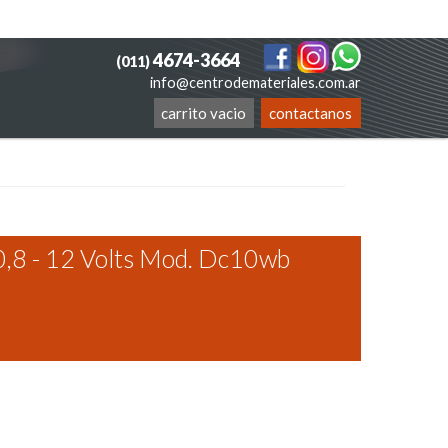
4674-3664
(011)
info@centrodemateriales.com.ar
carrito vacio
contactanos
0,8 - 12 Volts Mod. Dc10wb