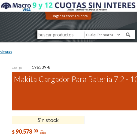
Ingresá con tu cuenta
mientas
196339-8
Código:
Makita Cargador Para Bateria 7,2 - 1
Sin stock
90.578
,00
$
IVA
Incluido