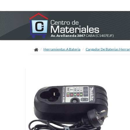
Av. Avellaneda 3847
CABA
(C1407EJF)
Herramientas A Bateria
Cargador De Baterias Herra