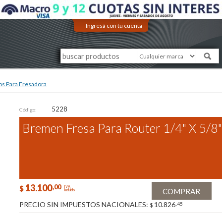
Ingresá con tu cuenta
os Para Fresadora
5228
Código:
Bremen Fresa Para Router 1/4" X 5/8"
13.100
,00
$
IVA
COMPRAR
Incluido
PRECIO SIN IMPUESTOS NACIONALES:
10.826
,45
$