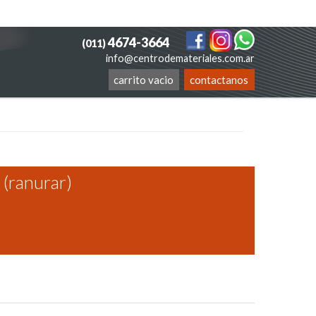
4674-3664
(011)
info@centrodemateriales.com.ar
carrito vacio
contactanos
 (ranurar)