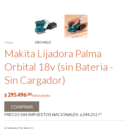
DBO482Z
Código:
Makita Lijadora Palma
Orbital 18v (sin Bateria -
Sin Cargador)
295.496
,00
$
IVA Incluido
COMPRAR
PRECIO SIN IMPUESTOS NACIONALES:
244.211
,57
$
FORMAS DE PAGO