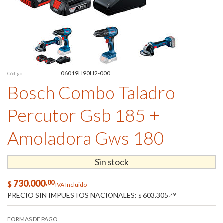
06019H90H2-000
Código:
Bosch Combo Taladro
Percutor Gsb 185 +
Amoladora Gws 180
Sin stock
730.000
,00
$
IVA Incluido
PRECIO SIN IMPUESTOS NACIONALES:
603.305
,79
$
FORMAS DE PAGO