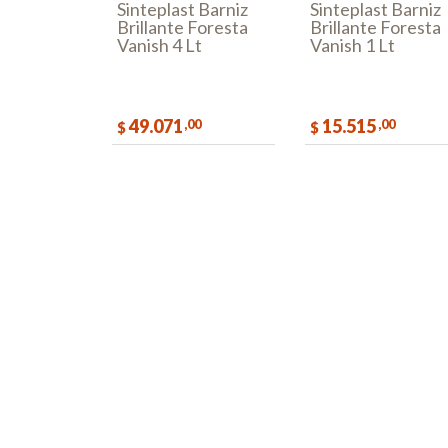
Sinteplast Barniz
Sinteplast Barniz
Brillante Foresta
Brillante Foresta
Vanish 4 Lt
Vanish 1 Lt
49.071
15.515
,00
,00
$
$
COMPRAR
COMPR