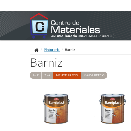
Av. Avellaneda 3847
CABA
(C1407EJF)
Pintureria
Barniz
Barniz
A - Z
Z - A
MENOR
PRECIO
MAYOR
PRECIO