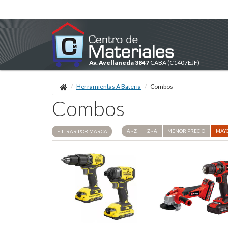
Av. Avellaneda 3847
CABA
(C1407EJF)
Herramientas A Bateria
Combos
Combos
A - Z
Z - A
MENOR
PRECIO
MAY
FILTRAR POR
MARCA