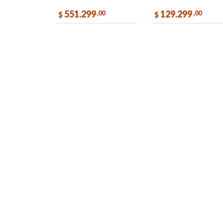
551.299
129.299
,00
,00
$
$
COMPRAR
COMPR
Libro de quejas online
|
Botón de arrepentimiento
| Todos los preci