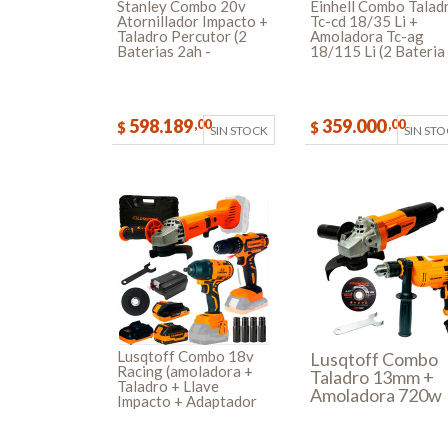
Stanley Combo 20v
Einhell Combo Talad
Atornillador Impacto +
Tc-cd 18/35 Li +
Taladro Percutor (2
Amoladora Tc-ag
Baterias 2ah -
18/115 Li (2 Bateria
Cargador - Bolso)
Carfador)
598.189
359.000
,00
,00
$
$
SIN STOCK
SIN ST
Lusqtoff Combo 18v
Lusqtoff Combo
Racing (amoladora +
Taladro 13mm +
Taladro + Llave
Amoladora 720w
Impacto + Adaptador
Linterna 18v)