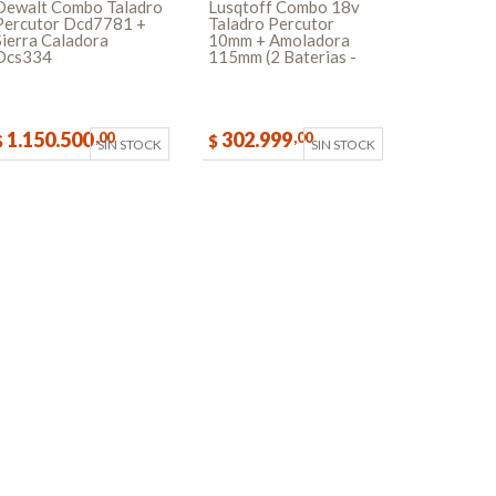
Dewalt Combo Taladro
Lusqtoff Combo 18v
Percutor Dcd7781 +
Taladro Percutor
Sierra Caladora
10mm + Amoladora
Dcs334
115mm (2 Baterias -
Cargador - Maletin)
1.150.500
302.999
,00
,00
$
$
SIN STOCK
SIN STOCK