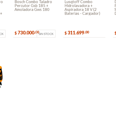
ro
Bosch Combo Taladro
Lusqtoff Combo
Percutor Gsb 185 +
Hidrolavadora +
Amoladora Gws 180
Aspiradora 18 V (2
 +
Baterias - Cargador)
730.000
311.699
,00
,00
$
$
OCK
SIN STOCK
COMPRAR