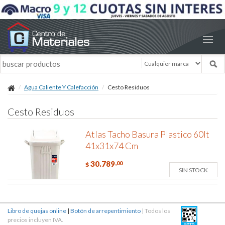
Agua Caliente Y Calefacción
Cesto Residuos
Cesto Residuos
Atlas Tacho Basura Plastico 60lt
41x31x74 Cm
30.789
,00
$
SIN STOCK
Libro de quejas online
|
Botón de arrepentimiento
| Todos los
precios incluyen IVA.