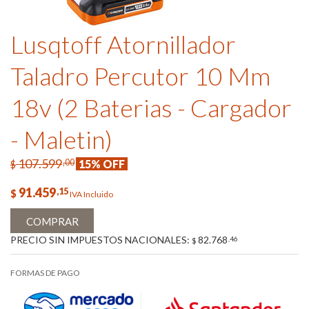
Lusqtoff Atornillador
Taladro Percutor 10 Mm
18v (2 Baterias - Cargador
- Maletin)
107.599
,00
15% OFF
$
91.459
,15
$
IVA Incluido
COMPRAR
PRECIO SIN IMPUESTOS NACIONALES:
82.768
,46
$
FORMAS DE PAGO