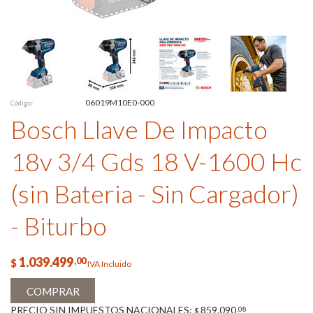
06019M10E0-000
Código:
Bosch Llave De Impacto
18v 3/4 Gds 18 V-1600 Hc
(sin Bateria - Sin Cargador)
- Biturbo
1.039.499
,00
$
IVA Incluido
COMPRAR
PRECIO SIN IMPUESTOS NACIONALES:
859.090
,08
$