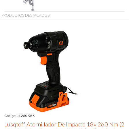
PRODUCTOS DESTACADOS
Código:
Código:
Código:
Código:
Código:
Código:
Código:
06008C8000-000
LIL260-9BK
AML1400-9
600690
4514172
06016B70H0-000
49370560
Lusqtoff Atornillador De Impacto 18v 260 Nm (2